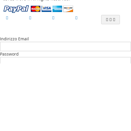
Indirizzo Email
Password
Accedi
Password dimenticata?
Nuovo Cliente?
Crea il tuo Account
My account
La mia lista desideri
(
)
I Miei ordini
Contattaci