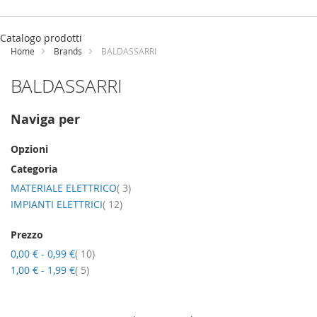
Salta
al
Catalogo prodotti
contenuto
Home
Brands
BALDASSARRI
BALDASSARRI
Naviga per
Opzioni
Categoria
elementi
MATERIALE ELETTRICO
3
elementi
IMPIANTI ELETTRICI
12
Prezzo
elementi
0,00 €
-
0,99 €
10
elementi
1,00 €
-
1,99 €
5