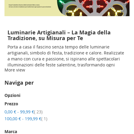
Luminarie Artigianali – La Magia della
Tradizione, su Misura per Te
Porta a casa il fascino senza tempo delle luminarie
artigianali, simbolo di festa, tradizione e calore. Realizzate
a mano con cura e passione, si ispirano alle spettacolari
illuminazioni delle feste salentine, trasformando ogni
More view
ambiente in un luogo unico e suggestivo.
Personalizza la tua luminaria con i nostri accessori, come
Naviga per
luci colorate e componenti aggiuntivi, per creare
combinazioni di colori e atmosfere che rispecchiano il tuo
Opzioni
stile. Perfette per decorare sia spazi interni che esterni, le
Prezzo
nostre luminarie sono progettate per offrirti bellezza,
qualità e versatilità.
elementi
0,00 €
-
99,99 €
23
elemento
100,00 €
-
199,99 €
1
Marca