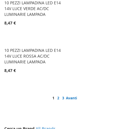
10 PEZZI LAMPADINA LED E14
14V LUCE VERDE AC/DC
LUMINARIE LAMPADA
8,47 €
10 PEZZI LAMPADINA LED E14
14V LUCE ROSSA AC/DC
LUMINARIE LAMPADA
8,47 €
Pagina
Attualmente stai leggendo la pagina
Pagina
Pagina
Pagina
1
2
3
Avanti
Cerca un Brand
All Brands