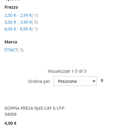
Prezzo
elemento
2,00 €
-
2,99 €
1
elementi
3,00 €
-
3,99 €
3
elemento
6,00 €
-
6,99 €
1
Marca
elementi
ETNET
5
Visualizzati 1-5 di 5
Imposta
Ordina per
la
direzione
decrescente
DOPPIA PRESA RJ45 CAT 6 UTP
34009
4,00 €