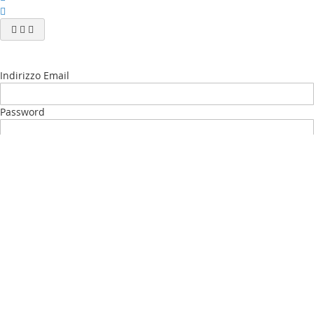
Indirizzo Email
Password
Accedi
Password dimenticata?
Nuovo Cliente?
Crea il tuo Account
My account
La mia lista desideri
(
)
I Miei ordini
Contattaci