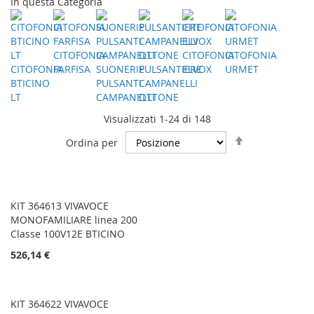
In questa Categoria
CITOFONIA
CITOFONIA
CITOFONIA
CITOFONIA
FARFISA
SUONERIE
PULSANTIERE
ELVOX
URMET
BTICINO
PULSANTI
CAMPANELLI
LT
CAMPANELLI
OTTONE
Visualizzati 1-24 di 148
Imposta
Ordina per
la
direzione
decrescente
KIT 364613 VIVAVOCE
MONOFAMILIARE linea 200
Classe 100V12E BTICINO
526,14 €
KIT 364622 VIVAVOCE