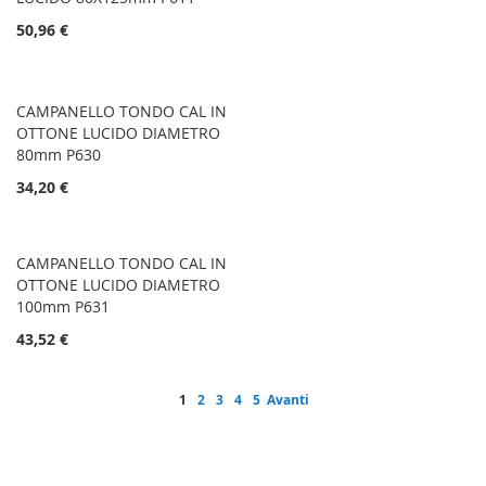
50,96 €
CAMPANELLO TONDO CAL IN
OTTONE LUCIDO DIAMETRO
80mm P630
34,20 €
CAMPANELLO TONDO CAL IN
OTTONE LUCIDO DIAMETRO
100mm P631
43,52 €
Pagina
Attualmente stai leggendo la pagina
Pagina
Pagina
Pagina
Pagina
Pagina
1
2
3
4
5
Avanti