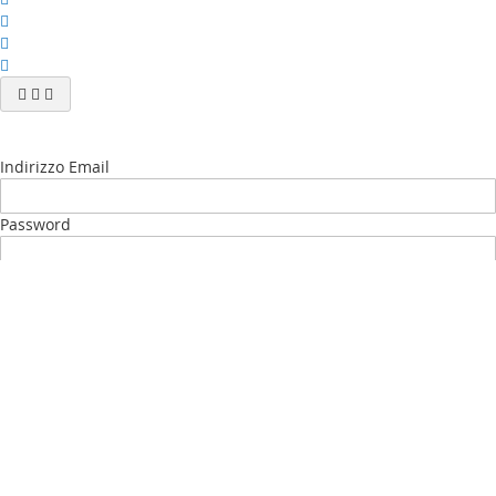
Indirizzo Email
Password
Accedi
Password dimenticata?
Nuovo Cliente?
Crea il tuo Account
My account
La mia lista desideri
(
)
I Miei ordini
Contattaci