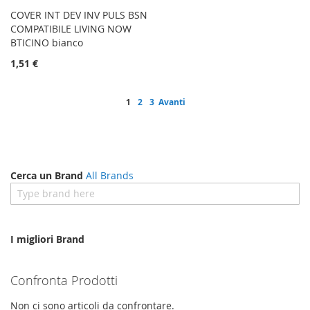
COVER INT DEV INV PULS BSN
COMPATIBILE LIVING NOW
BTICINO bianco
1,51 €
Pagina
Attualmente stai leggendo la pagina
Pagina
Pagina
Pagina
1
2
3
Avanti
Cerca un Brand
All Brands
I migliori Brand
Confronta Prodotti
Non ci sono articoli da confrontare.