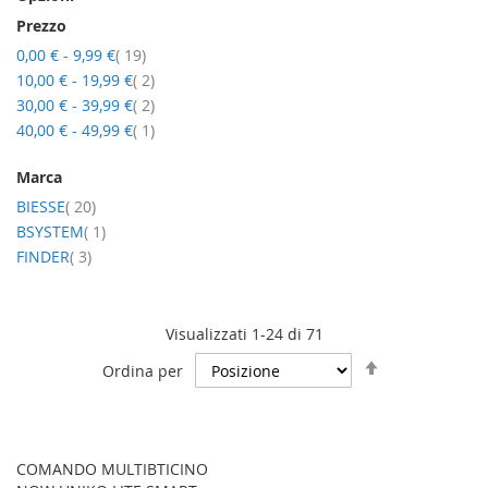
Prezzo
elementi
0,00 €
-
9,99 €
19
elementi
10,00 €
-
19,99 €
2
elementi
30,00 €
-
39,99 €
2
elemento
40,00 €
-
49,99 €
1
Marca
elementi
BIESSE
20
elemento
BSYSTEM
1
elementi
FINDER
3
Visualizzati 1-24 di 71
Imposta
Ordina per
la
direzione
decrescente
COMANDO MULTIBTICINO