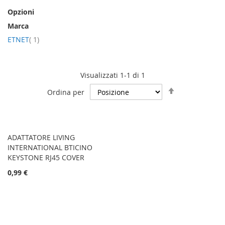
Opzioni
Marca
elemento
ETNET
1
Visualizzati 1-1 di 1
Imposta
Ordina per
la
direzione
decrescente
ADATTATORE LIVING
INTERNATIONAL BTICINO
KEYSTONE RJ45 COVER
0,99 €