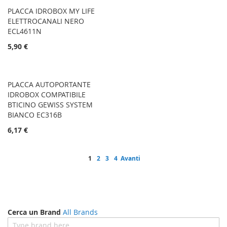
PLACCA IDROBOX MY LIFE
ELETTROCANALI NERO
ECL4611N
5,90 €
PLACCA AUTOPORTANTE
IDROBOX COMPATIBILE
BTICINO GEWISS SYSTEM
BIANCO EC316B
6,17 €
Pagina
Attualmente stai leggendo la pagina
Pagina
Pagina
Pagina
Pagina
1
2
3
4
Avanti
Cerca un Brand
All Brands