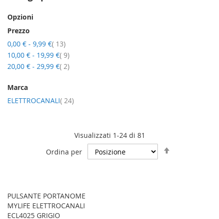
Opzioni
Prezzo
elementi
0,00 €
-
9,99 €
13
elementi
10,00 €
-
19,99 €
9
elementi
20,00 €
-
29,99 €
2
Marca
elementi
ELETTROCANALI
24
Visualizzati 1-24 di 81
Imposta
Ordina per
la
direzione
decrescente
PULSANTE PORTANOME
MYLIFE ELETTROCANALI
ECL4025 GRIGIO