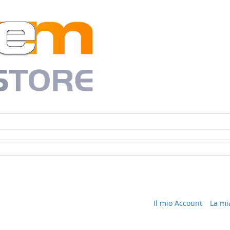
Il mio Account
La mi