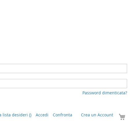
Password dimenticata?
I
a lista desideri
(
)
Accedi
Confronta
Crea un Account