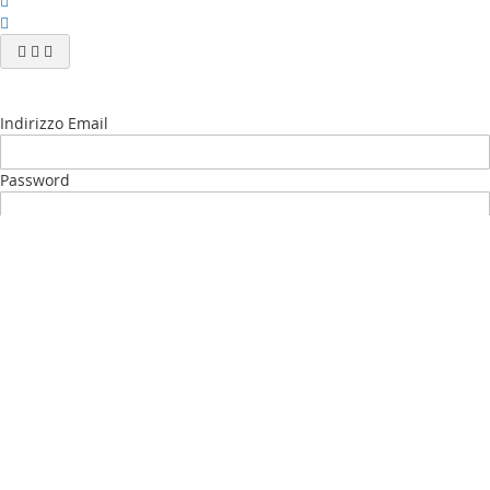
Indirizzo Email
Password
Accedi
Password dimenticata?
Nuovo Cliente?
Crea il tuo Account
My account
La mia lista desideri
(
)
I Miei ordini
Contattaci