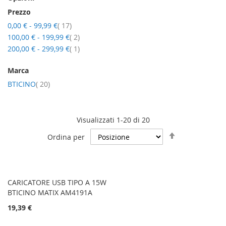
Prezzo
elementi
0,00 €
-
99,99 €
17
elementi
100,00 €
-
199,99 €
2
elemento
200,00 €
-
299,99 €
1
Marca
elementi
BTICINO
20
Visualizzati 1-20 di 20
Imposta
Ordina per
la
direzione
decrescente
CARICATORE USB TIPO A 15W
BTICINO MATIX AM4191A
19,39 €