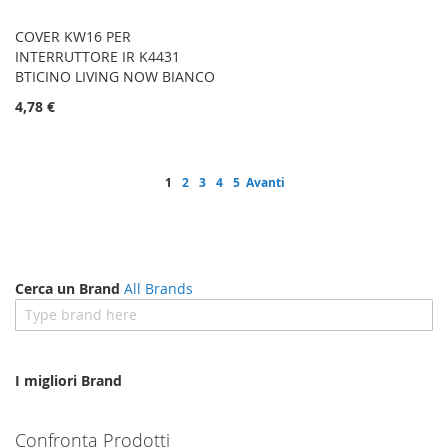
COVER KW16 PER
INTERRUTTORE IR K4431
BTICINO LIVING NOW BIANCO
4,78 €
Pagina
Attualmente stai leggendo la pagina
Pagina
Pagina
Pagina
Pagina
Pagina
1
2
3
4
5
Avanti
Cerca un Brand
All Brands
I migliori Brand
Confronta Prodotti