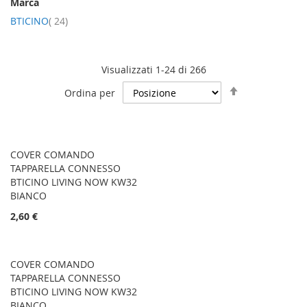
Marca
elementi
BTICINO
24
Visualizzati 1-24 di 266
Imposta
Ordina per
la
direzione
decrescente
COVER COMANDO
TAPPARELLA CONNESSO
BTICINO LIVING NOW KW32
BIANCO
2,60 €
COVER COMANDO
TAPPARELLA CONNESSO
BTICINO LIVING NOW KW32
BIANCO