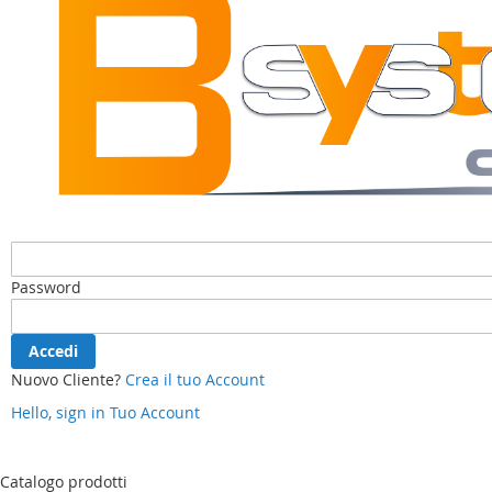
Password
Accedi
Nuovo Cliente?
Crea il tuo Account
Hello, sign in
Tuo Account
Salta
al
contenuto
Catalogo prodotti