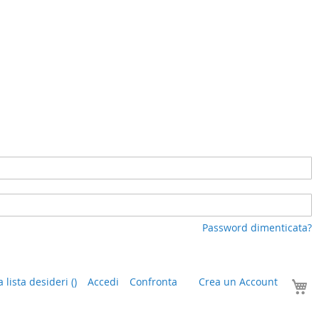
Password dimenticata?
I
a lista desideri
(
)
Accedi
Confronta
Crea un Account