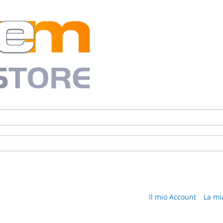
Il mio Account
La mi