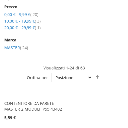
Prezzo
elementi
0,00 €
-
9,99 €
20
elementi
10,00 €
-
19,99 €
3
elemento
20,00 €
-
29,99 €
1
Marca
elementi
MASTER
24
Visualizzati 1-24 di 63
Imposta
Ordina per
la
direzione
decrescente
CONTENITORE DA PARETE
MASTER 2 MODULI IP55 43402
5,59 €