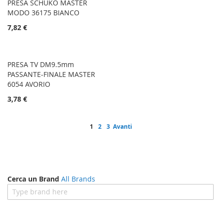
PRESA SCHUKO MASTER
MODO 36175 BIANCO
7,82 €
PRESA TV DM9.5mm
PASSANTE-FINALE MASTER
6054 AVORIO
3,78 €
Pagina
Attualmente stai leggendo la pagina
Pagina
Pagina
Pagina
1
2
3
Avanti
Cerca un Brand
All Brands