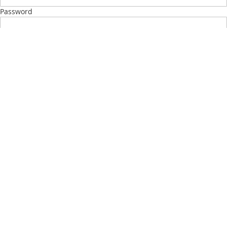
Password
Accedi
Password dimenticata?
Nuovo Cliente?
Crea il tuo Account
My account
La mia lista desideri
(
)
I Miei ordini
Contattaci