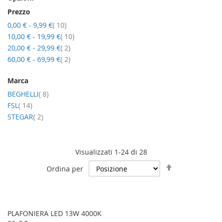
Prezzo
elementi
0,00 €
-
9,99 €
10
elementi
10,00 €
-
19,99 €
10
elementi
20,00 €
-
29,99 €
2
elementi
60,00 €
-
69,99 €
2
Marca
elementi
BEGHELLI
8
elementi
FSL
14
elementi
STEGAR
2
Visualizzati 1-24 di 28
Imposta
Ordina per
la
direzione
decrescente
PLAFONIERA LED 13W 4000K