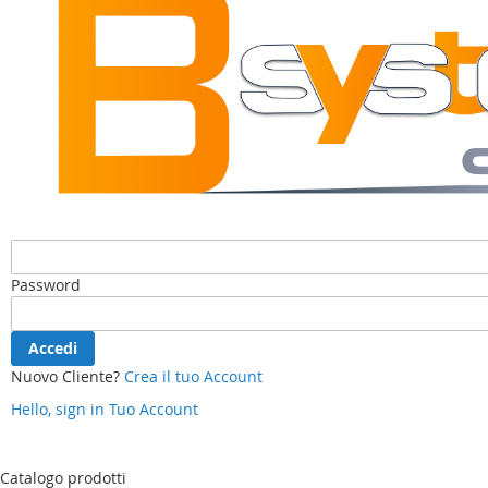
Password
Accedi
Nuovo Cliente?
Crea il tuo Account
Hello, sign in
Tuo Account
Salta
al
contenuto
Catalogo prodotti