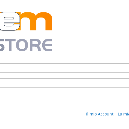
Il mio Account
La mi