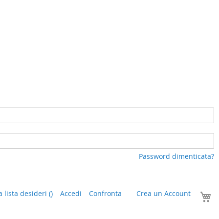
Password dimenticata?
I
a lista desideri
(
)
Accedi
Confronta
Crea un Account