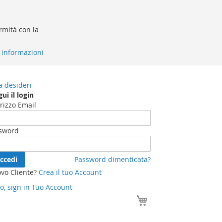
ormità con la
i informazioni
a desideri
ui il login
irizzo Email
sword
ccedi
Password dimenticata?
vo Cliente?
Crea il tuo Account
o, sign in
Tuo Account
Il tuo Carrello