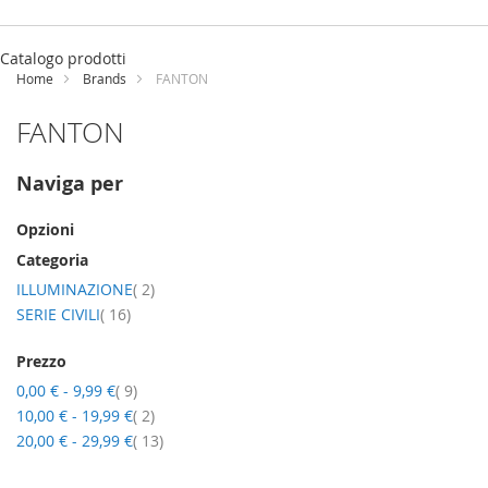
Salta
al
Catalogo prodotti
contenuto
Home
Brands
FANTON
FANTON
Naviga per
Opzioni
Categoria
elementi
ILLUMINAZIONE
2
elementi
SERIE CIVILI
16
Prezzo
elementi
0,00 €
-
9,99 €
9
elementi
10,00 €
-
19,99 €
2
elementi
20,00 €
-
29,99 €
13