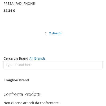
PRESA IPAD IPHONE
32,34 €
Pagina
Attualmente stai leggendo la pagina
Pagina
Pagina
1
2
Avanti
Cerca un Brand
All Brands
I migliori Brand
Confronta Prodotti
Non ci sono articoli da confrontare.