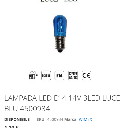
di
immagini
Vai
LAMPADA LED E14 14V 3LED LUCE
all'inizio
BLU 4500934
della
galleria
di
DISPONIBILE
SKU
4500934
Marca
WIMEX
immagini
1,10 €