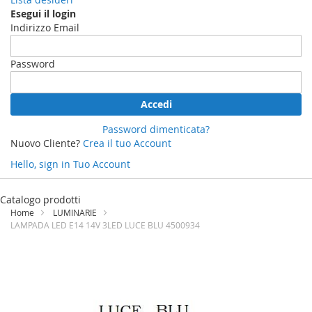
Esegui il login
Indirizzo Email
Password
Accedi
Password dimenticata?
Nuovo Cliente?
Crea il tuo Account
Hello, sign in
Tuo Account
Salta
al
Catalogo prodotti
contenuto
Home
LUMINARIE
LAMPADA LED E14 14V 3LED LUCE BLU 4500934
Vai
alla
fine
della
galleria