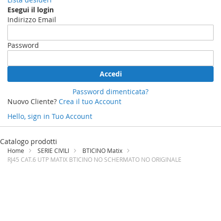
Esegui il login
Indirizzo Email
Password
Accedi
Password dimenticata?
Nuovo Cliente?
Crea il tuo Account
Hello, sign in
Tuo Account
Salta
al
Catalogo prodotti
contenuto
Home
SERIE CIVILI
BTICINO Matix
RJ45 CAT.6 UTP MATIX BTICINO NO SCHERMATO NO ORIGINALE
Vai
alla
fine
della
galleria