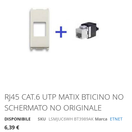
di
immagini
Vai
RJ45 CAT.6 UTP MATIX BTICINO NO
all'inizio
SCHERMATO NO ORIGINALE
della
galleria
di
DISPONIBILE
SKU
LSMJUC6WH BT3989AK
Marca
ETNET
immagini
6,39 €