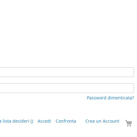
Password dimenticata?
I
a lista desideri
(
)
Accedi
Confronta
Crea un Account