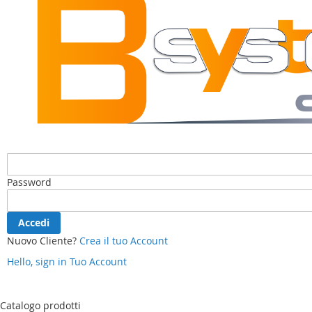
Password
Accedi
Nuovo Cliente?
Crea il tuo Account
Hello, sign in
Tuo Account
Salta
al
contenuto
Catalogo prodotti