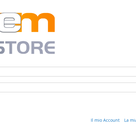
Il mio Account
La mi