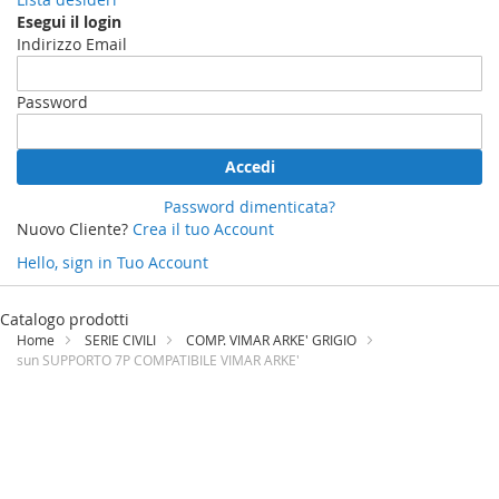
Esegui il login
Indirizzo Email
Password
Accedi
Password dimenticata?
Nuovo Cliente?
Crea il tuo Account
Hello, sign in
Tuo Account
Salta
al
Catalogo prodotti
contenuto
Home
SERIE CIVILI
COMP. VIMAR ARKE' GRIGIO
sun SUPPORTO 7P COMPATIBILE VIMAR ARKE'
Vai
alla
fine
della
galleria