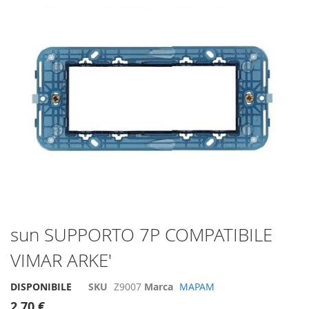
di
immagini
Vai
sun SUPPORTO 7P COMPATIBILE
all'inizio
VIMAR ARKE'
della
galleria
di
DISPONIBILE
SKU
Z9007
Marca
MAPAM
immagini
2,70 €